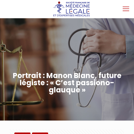
Portrait : Manon Blanc, future
légiste : « C’est passiono-
glauque »