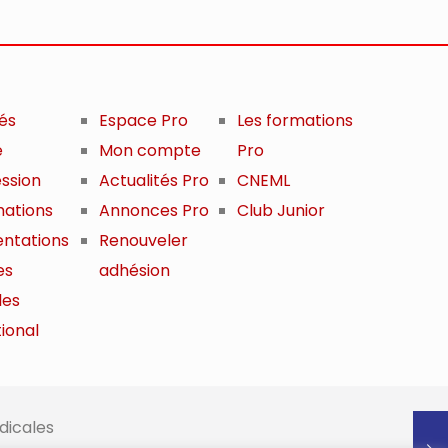
tés
Espace Pro
Les formations
e
Mon compte
Pro
ession
Actualités Pro
CNEML
mations
Annonces Pro
Club Junior
ntations
Renouveler
es
adhésion
les
ional
dicales