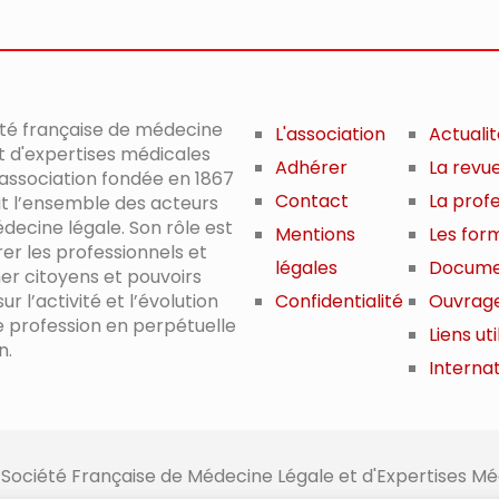
été française de médecine
L'association
Actuali
t d'expertises médicales
Adhérer
La revu
 association fondée en 1867
Contact
La prof
it l’ensemble des acteurs
decine légale. Son rôle est
Mentions
Les for
er les professionnels et
légales
Docume
er citoyens et pouvoirs
ur l’activité et l’évolution
Confidentialité
Ouvrag
e profession en perpétuelle
Liens uti
n.
Internat
 Société Française de Médecine Légale et d'Expertises Mé