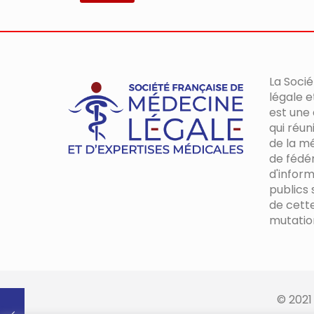
La Soci
légale e
est une
qui réun
de la mé
de fédér
d'inform
publics s
de cett
mutatio
© 2021