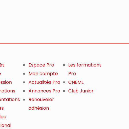
tés
Espace Pro
Les formations
e
Mon compte
Pro
ession
Actualités Pro
CNEML
mations
Annonces Pro
Club Junior
ntations
Renouveler
es
adhésion
les
ional