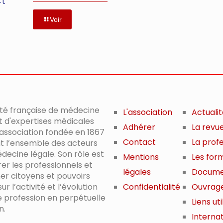
ct
Voir
été française de médecine
L'association
Actuali
t d'expertises médicales
Adhérer
La revu
 association fondée en 1867
Contact
La prof
it l’ensemble des acteurs
decine légale. Son rôle est
Mentions
Les for
er les professionnels et
légales
Docume
er citoyens et pouvoirs
ur l’activité et l’évolution
Confidentialité
Ouvrag
e profession en perpétuelle
Liens uti
n.
Internat