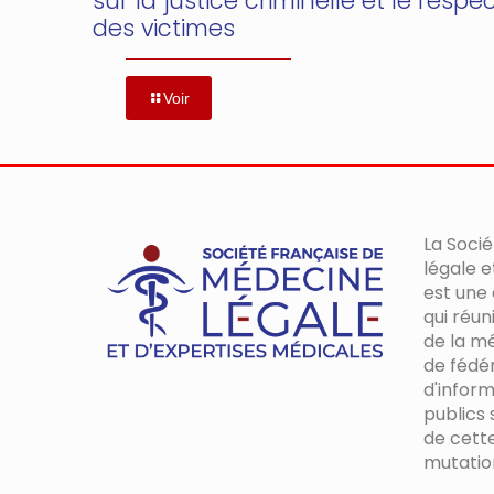
sur la justice criminelle et le respe
des victimes
Voir
La Soci
légale e
est une
qui réun
de la mé
de fédér
d'inform
publics s
de cett
mutatio