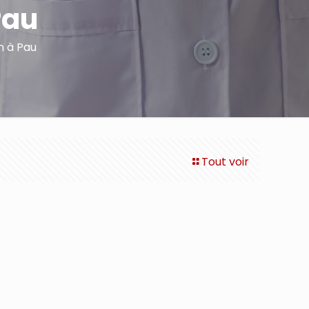
Pau
n à Pau
Tout voir