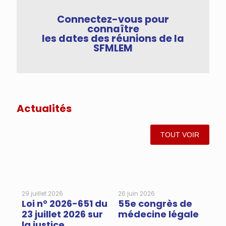
Connectez-vous pour
connaître
les dates des réunions de la
SFMLEM
Actualités
TOUT VOIR
29 juillet 2026
26 juin 2026
15 
Loi n° 2026-651 du
55e congrès de
36
23 juillet 2026 sur
médecine légale
l’
la justice