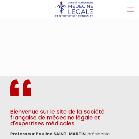
la Fondation Professeur Charles Massias
lance son Prix 2026 :
Un prix de 40 000 € et deux de 20 000 €
décernés
Dépôt des dossiers avant le 3 mars 2026 à 17h
En savoir plus
Bienvenue sur le site de la Société
française de médecine légale et
d'expertises médicales
Professeur Pauline SAINT-MARTIN
, présidente