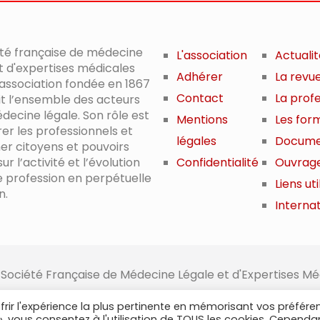
été française de médecine
L'association
Actuali
t d'expertises médicales
Adhérer
La revu
 association fondée en 1867
Contact
La prof
it l’ensemble des acteurs
decine légale. Son rôle est
Mentions
Les for
er les professionnels et
légales
Docume
er citoyens et pouvoirs
ur l’activité et l’évolution
Confidentialité
Ouvrag
e profession en perpétuelle
Liens uti
n.
Internat
 Société Française de Médecine Légale et d'Expertises Mé
frir l'expérience la plus pertinente en mémorisant vos préfére
 », vous consentez à l'utilisation de TOUS les cookies. Cependa