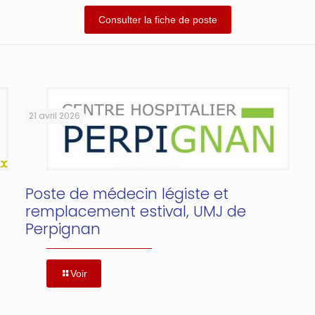
Consulter la fiche de poste
21 avril 2026
Poste de médecin légiste et
remplacement estival, UMJ de
Perpignan
Voir