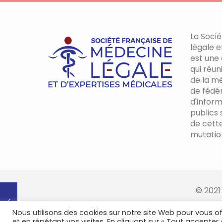
La Soci
légale e
est une
qui réun
de la mé
de fédér
d'inform
publics s
de cett
mutatio
© 2021
Nous utilisons des cookies sur notre site Web pour vous of
et en répétant vos visites. En cliquant sur « Tout accepter