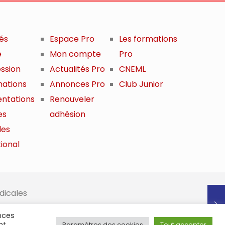
tés
Espace Pro
Les formations
e
Mon compte
Pro
ession
Actualités Pro
CNEML
mations
Annonces Pro
Club Junior
ntations
Renouveler
es
adhésion
les
ional
dicales
nces
nt,
Paramètres des cookies
Tout accepter