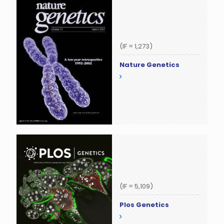
(IF = 1,273)
Nature Genetics
(IF = 5,109)
Plos Genetics