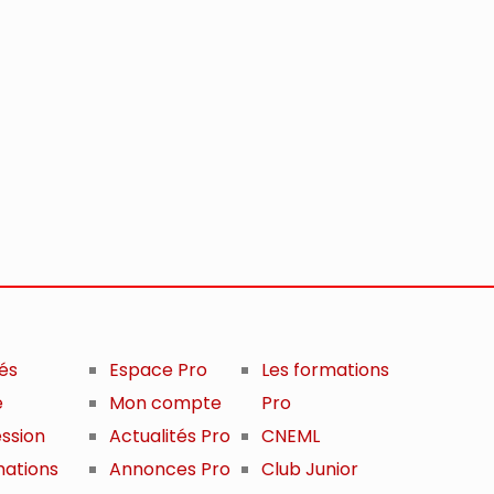
tés
Espace Pro
Les formations
e
Mon compte
Pro
ession
Actualités Pro
CNEML
mations
Annonces Pro
Club Junior