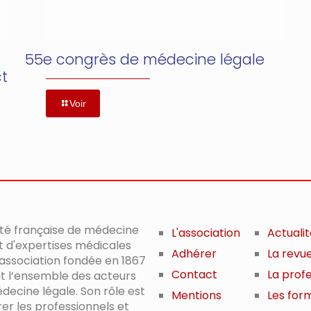
55e congrès de médecine légale
ct
Voir
été française de médecine
L'association
Actuali
t d'expertises médicales
Adhérer
La revu
 association fondée en 1867
Contact
La prof
it l’ensemble des acteurs
decine légale. Son rôle est
Mentions
Les for
er les professionnels et