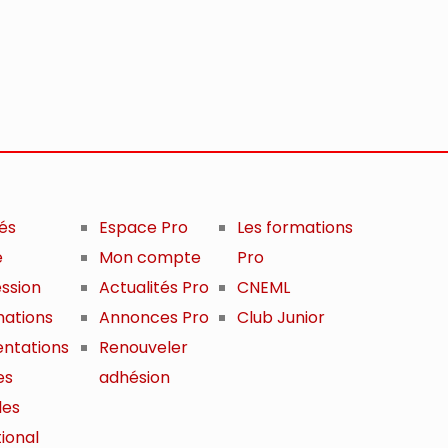
tés
Espace Pro
Les formations
e
Mon compte
Pro
ession
Actualités Pro
CNEML
mations
Annonces Pro
Club Junior
ntations
Renouveler
es
adhésion
les
ional