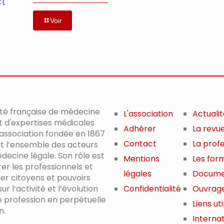
ct
Voir
été française de médecine
L'association
Actuali
t d'expertises médicales
Adhérer
La revu
 association fondée en 1867
Contact
La prof
it l’ensemble des acteurs
decine légale. Son rôle est
Mentions
Les for
er les professionnels et
légales
Docume
er citoyens et pouvoirs
ur l’activité et l’évolution
Confidentialité
Ouvrag
e profession en perpétuelle
Liens uti
n.
Internat