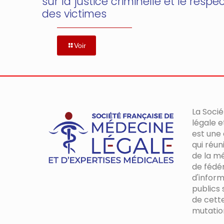
sur la justice criminelle et le respe
des victimes
Voir
La Soci
légale e
est une
qui réun
de la mé
de fédér
d'inform
publics s
de cett
mutatio